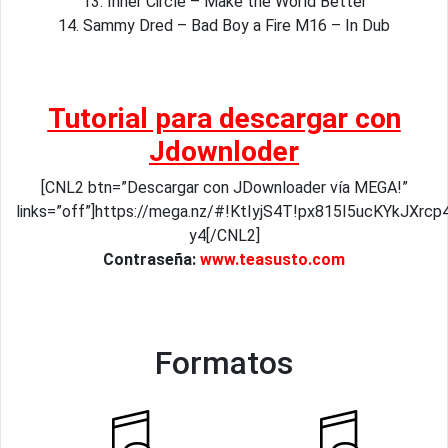
13. Inner Circle – Make the World Better
14. Sammy Dred – Bad Boy a Fire M16 – In Dub
Tutorial para descargar con
Jdownloder
[CNL2 btn=”Descargar con JDownloader vía MEGA!”
links=”off”]https://mega.nz/#!KtIyjS4T!px815I5ucKYkJXrc
y4[/CNL2]
Contraseña:
www.teasusto.com
Formatos