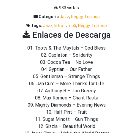
983 vistas
Categoria
Jazz
,
Reggy
,
Trip hop
Tags:
Jazz
,
letra-r
,
mp3
,
Reggy
,
Trip hop
Enlaces de Descarga
01. Toots & The Maytals – God Bless
02. Capleton – Solidarity
03. Cocoa Tea – No Love
04. Gyptian – Our Father
05. Gentleman – Strange Things
06. Jah Cure – More Thanks for Life
07. Anthony B – Too Greedy
08. Max Romeo – Chant Rasta
09. Mighty Diamonds – Evening News
10. Half Pint – Fruit
11. Sugar Minott – Gun Things
12. Sizzla – Beautiful World