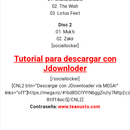
02. The Wish
03. Lotus Feet
Disc 2
01. Mukti
02. Zakir
[sociallocker]
Tutorial para descargar con
Jdownloder
[/sociallocker]
[CNL2 btn=”Descargar con JDownloader vía MEGA!”
links=”off”]https://mega.nz/#!6dBSCIYY!N6ggZnzIy7Mtp2cz
8tlff4sic5[/CNL2]
Contraseña:
www.teasusto.com