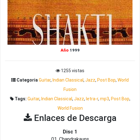
Año
1999
1255 vistas
Categoria
Guitar
,
Indian Classical
,
Jazz
,
Post Bop
,
World
Fusion
Tags:
Guitar
,
Indian Classical
,
Jazz
,
letra-r
,
mp3
,
Post Bop
,
World Fusion
Enlaces de Descarga
Disc 1
01. Chandrakauns