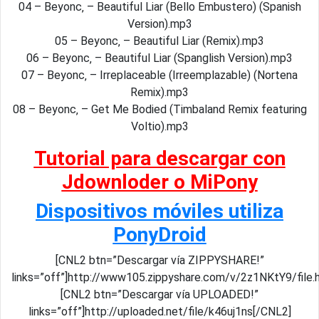
04 – Beyonc‚ – Beautiful Liar (Bello Embustero) (Spanish
Version).mp3
05 – Beyonc‚ – Beautiful Liar (Remix).mp3
06 – Beyonc‚ – Beautiful Liar (Spanglish Version).mp3
07 – Beyonc‚ – Irreplaceable (Irreemplazable) (Nortena
Remix).mp3
08 – Beyonc‚ – Get Me Bodied (Timbaland Remix featuring
Voltio).mp3
Tutorial para descargar con
Jdownloder o MiPony
Dispositivos móviles utiliza
PonyDroid
[CNL2 btn=”Descargar vía ZIPPYSHARE!”
links=”off”]http://www105.zippyshare.com/v/2z1NKtY9/file.
[CNL2 btn=”Descargar vía UPLOADED!”
links=”off”]http://uploaded.net/file/k46uj1ns[/CNL2]