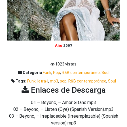
Año
2007
1023 vistas
Categoria
Funk
,
Pop
,
R&B contemporáneo
,
Soul
Tags:
Funk
,
letra-i
,
mp3
,
pop
,
R&B contemporáneo
,
Soul
Enlaces de Descarga
01 – Beyonc‚ – Amor Gitano.mp3
02 – Beyonc‚ – Listen (Oye) (Spanish Version).mp3
03 – Beyonc‚ – Irreplaceable (Irreemplazable) (Spanish
version).mp3