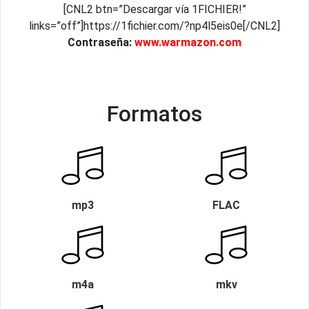
[CNL2 btn=”Descargar vía 1FICHIER!”
links=”off”]https://1fichier.com/?np4l5eis0e[/CNL2]
Contraseña:
www.warmazon.com
Formatos
mp3
FLAC
m4a
mkv