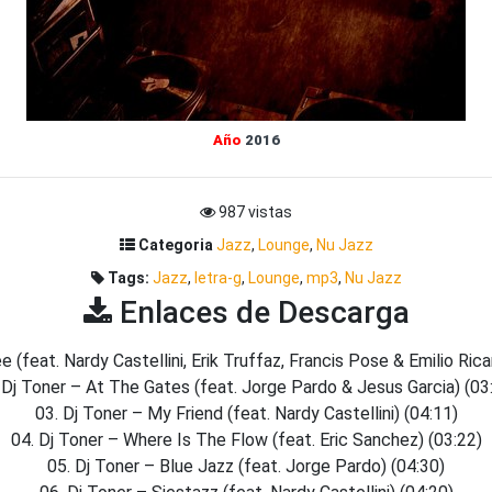
Año
2016
987 vistas
Categoria
Jazz
,
Lounge
,
Nu Jazz
Tags:
Jazz
,
letra-g
,
Lounge
,
mp3
,
Nu Jazz
Enlaces de Descarga
e (feat. Nardy Castellini, Erik Truffaz, Francis Pose & Emilio Rica
 Dj Toner – At The Gates (feat. Jorge Pardo & Jesus Garcia) (03
03. Dj Toner – My Friend (feat. Nardy Castellini) (04:11)
04. Dj Toner – Where Is The Flow (feat. Eric Sanchez) (03:22)
05. Dj Toner – Blue Jazz (feat. Jorge Pardo) (04:30)