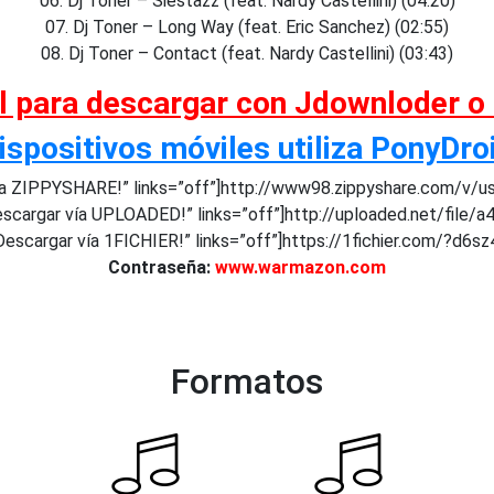
06. Dj Toner – Siestazz (feat. Nardy Castellini) (04:20)
07. Dj Toner – Long Way (feat. Eric Sanchez) (02:55)
08. Dj Toner – Contact (feat. Nardy Castellini) (03:43)
al para descargar con Jdownloder o
ispositivos móviles utiliza PonyDro
a ZIPPYSHARE!” links=”off”]http://www98.zippyshare.com/v/u
scargar vía UPLOADED!” links=”off”]http://uploaded.net/file/a
escargar vía 1FICHIER!” links=”off”]https://1fichier.com/?d6sz
Contraseña:
www.warmazon.com
Formatos