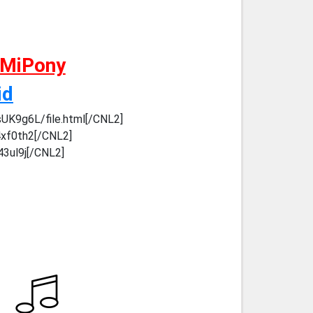
 MiPony
id
sUK9g6L/file.html[/CNL2]
4xf0th2[/CNL2]
43ul9j[/CNL2]