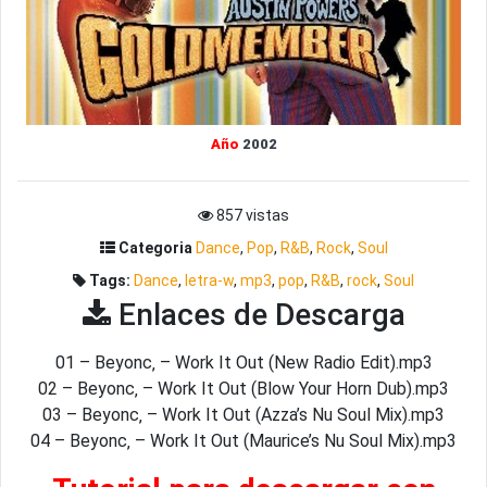
Año
2002
857 vistas
Categoria
Dance
,
Pop
,
R&B
,
Rock
,
Soul
Tags:
Dance
,
letra-w
,
mp3
,
pop
,
R&B
,
rock
,
Soul
Enlaces de Descarga
01 – Beyonc‚ – Work It Out (New Radio Edit).mp3
02 – Beyonc‚ – Work It Out (Blow Your Horn Dub).mp3
03 – Beyonc‚ – Work It Out (Azza’s Nu Soul Mix).mp3
04 – Beyonc‚ – Work It Out (Maurice’s Nu Soul Mix).mp3