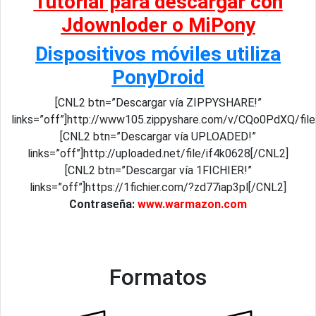
Tutorial para descargar con
Jdownloder o MiPony
Dispositivos móviles utiliza
PonyDroid
[CNL2 btn=”Descargar vía ZIPPYSHARE!”
links=”off”]http://www105.zippyshare.com/v/CQo0PdXQ/file
[CNL2 btn=”Descargar vía UPLOADED!”
links=”off”]http://uploaded.net/file/if4k0628[/CNL2]
[CNL2 btn=”Descargar vía 1FICHIER!”
links=”off”]https://1fichier.com/?zd77iap3pl[/CNL2]
Contraseña:
www.warmazon.com
Formatos