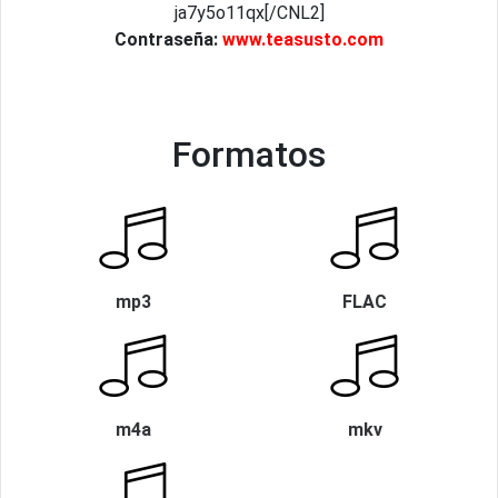
ja7y5o11qx[/CNL2]
Contraseña:
www.teasusto.com
Formatos
mp3
FLAC
m4a
mkv