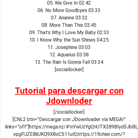
05. We Give In 02:42
06. No More Goodbyes 03:33
07. Arianne 03:32
08. More Than This 03:45
09. That’s Why I Love My Baby 02:33
10. I Know Why the Sun Shines 04:25
11. Josephine 03:03
12. Aquarius 03:58
13. The Rain Is Gonna Fall 03:34
[sociallocker]
Tutorial para descargar con
Jdownloder
[/sociallocker]
[CNL2 btn=”Descargar con JDownloader vía MEGA!”
links=”off”]https://mega.nz/#!nYwUzYgQ!iUTX289Blyd5JbB
vpgPJZEl8iUKQ9X8oC511uI0,https://1fichier.com/?