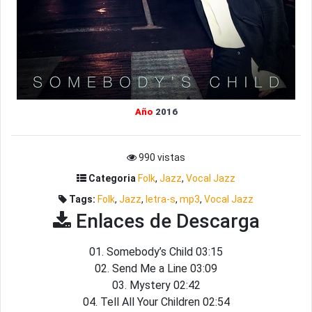
Año
2016
990 vistas
Categoria
Folk
,
Jazz
,
Vocal Jazz
Tags:
Folk
,
Jazz
,
letra-s
,
mp3
,
Vocal Jazz
Enlaces de Descarga
01. Somebody’s Child 03:15
02. Send Me a Line 03:09
03. Mystery 02:42
04. Tell All Your Children 02:54