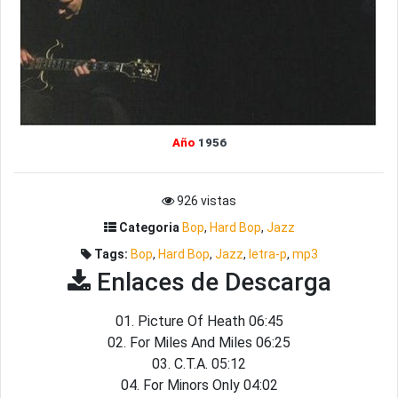
Año
1956
926 vistas
Categoria
Bop
,
Hard Bop
,
Jazz
Tags:
Bop
,
Hard Bop
,
Jazz
,
letra-p
,
mp3
Enlaces de Descarga
01. Picture Of Heath 06:45
02. For Miles And Miles 06:25
03. C.T.A. 05:12
04. For Minors Only 04:02