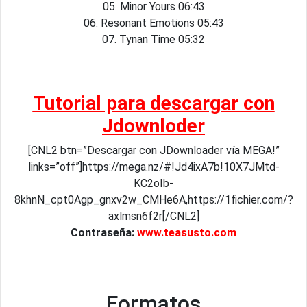
05. Minor Yours 06:43
06. Resonant Emotions 05:43
07. Tynan Time 05:32
Tutorial para descargar con
Jdownloder
[CNL2 btn=”Descargar con JDownloader vía MEGA!”
links=”off”]https://mega.nz/#!Jd4ixA7b!10X7JMtd-
KC2oIb-
8khnN_cpt0Agp_gnxv2w_CMHe6A,https://1fichier.com/?
axlmsn6f2r[/CNL2]
Contraseña:
www.teasusto.com
Formatos