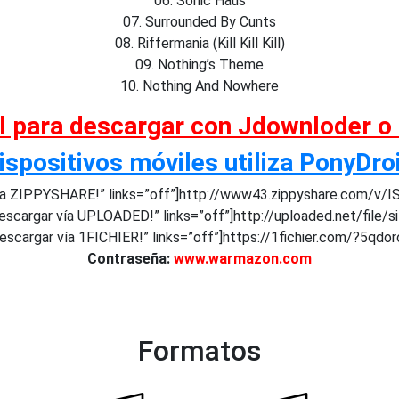
06. Sonic Haus
07. Surrounded By Cunts
08. Riffermania (Kill Kill Kill)
09. Nothing’s Theme
10. Nothing And Nowhere
al para descargar con Jdownloder o
ispositivos móviles utiliza PonyDro
a ZIPPYSHARE!” links=”off”]http://www43.zippyshare.com/v/I
scargar vía UPLOADED!” links=”off”]http://uploaded.net/file/s
scargar vía 1FICHIER!” links=”off”]https://1fichier.com/?5qd
Contraseña:
www.warmazon.com
Formatos