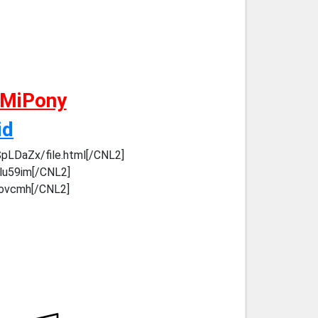
 MiPony
id
SpLDaZx/file.html[/CNL2]
ilu59im[/CNL2]
orovcmh[/CNL2]