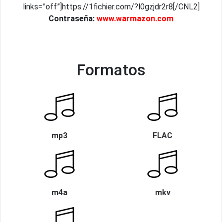
links=”off”]https://1fichier.com/?l0gzjdr2r8[/CNL2]
Contraseña:
www.warmazon.com
Formatos
mp3
FLAC
m4a
mkv