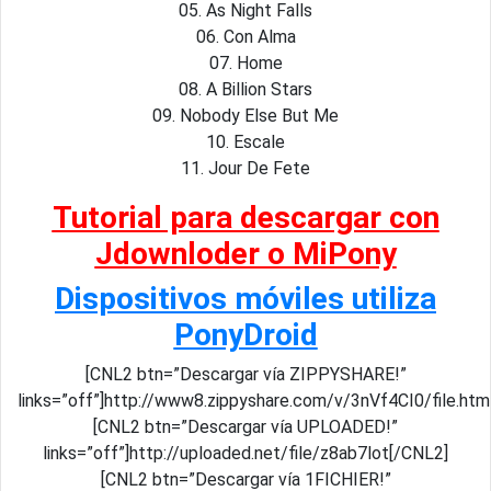
05. As Night Falls
06. Con Alma
07. Home
08. A Billion Stars
09. Nobody Else But Me
10. Escale
11. Jour De Fete
Tutorial para descargar con
Jdownloder o MiPony
Dispositivos móviles utiliza
PonyDroid
[CNL2 btn=”Descargar vía ZIPPYSHARE!”
links=”off”]http://www8.zippyshare.com/v/3nVf4CI0/file.htm
[CNL2 btn=”Descargar vía UPLOADED!”
links=”off”]http://uploaded.net/file/z8ab7lot[/CNL2]
[CNL2 btn=”Descargar vía 1FICHIER!”