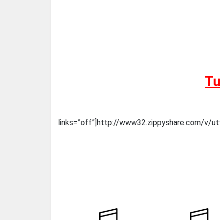
Tu
links=”off”]http://www32.zippyshare.com/v