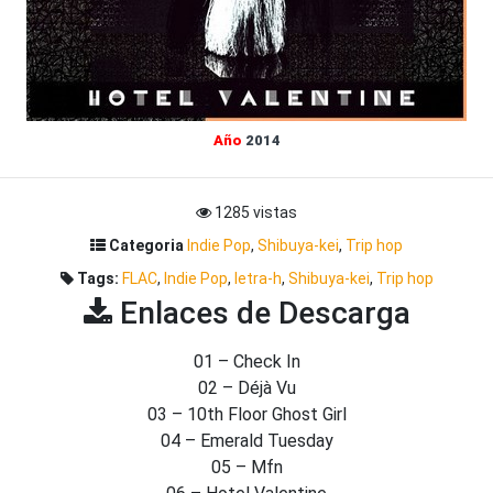
Año
2014
1285 vistas
Categoria
Indie Pop
,
Shibuya-kei
,
Trip hop
Tags:
FLAC
,
Indie Pop
,
letra-h
,
Shibuya-kei
,
Trip hop
Enlaces de Descarga
01 – Check In
02 – Déjà Vu
03 – 10th Floor Ghost Girl
04 – Emerald Tuesday
05 – Mfn