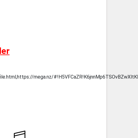
der
O/file.html,https://mega.nz/#!H5VFCaZR!K6jnnMp6TSOvBZwXlt