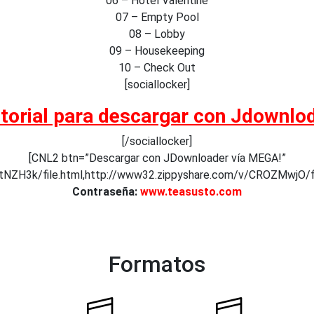
06 – Hotel Valentine
07 – Empty Pool
08 – Lobby
09 – Housekeeping
10 – Check Out
[sociallocker]
torial para descargar con Jdownlo
[/sociallocker]
[CNL2 btn=”Descargar con JDownloader vía MEGA!”
/uttNZH3k/file.html,http://www32.zippyshare.com/v/CROZMwj
Contraseña:
www.teasusto.com
Formatos