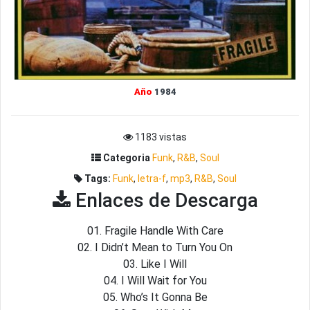
Año
1984
1183 vistas
Categoria
Funk
,
R&B
,
Soul
Tags:
Funk
,
letra-f
,
mp3
,
R&B
,
Soul
Enlaces de Descarga
01. Fragile Handle With Care
02. I Didn’t Mean to Turn You On
03. Like I Will
04. I Will Wait for You
05. Who’s It Gonna Be