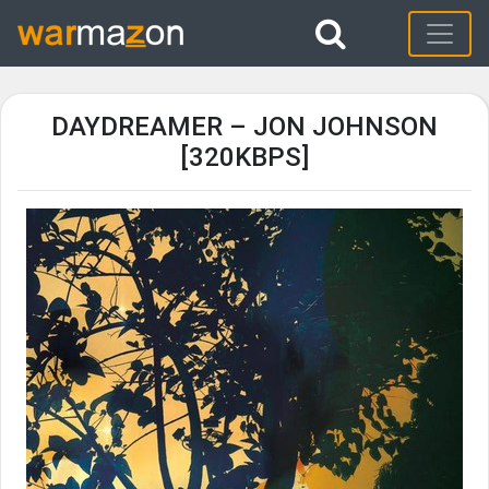
DAYDREAMER – JON JOHNSON
[320KBPS]