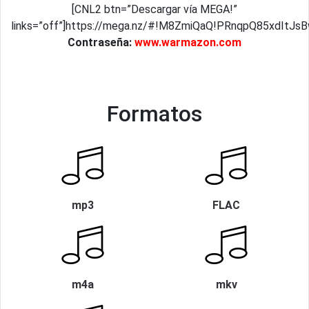
[CNL2 btn=”Descargar vía MEGA!”
links=”off”]https://mega.nz/#!M8ZmiQaQ!PRnqpQ85xdIt
Contraseña:
www.warmazon.com
Formatos
mp3
FLAC
m4a
mkv