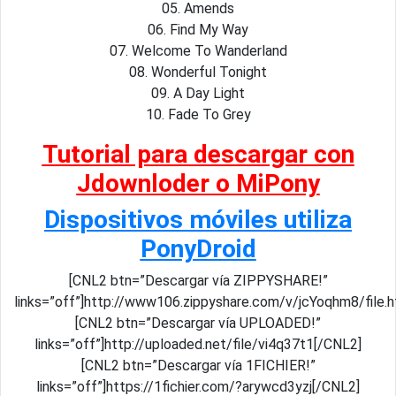
05. Amends
06. Find My Way
07. Welcome To Wanderland
08. Wonderful Tonight
09. A Day Light
10. Fade To Grey
Tutorial para descargar con
Jdownloder o MiPony
Dispositivos móviles utiliza
PonyDroid
[CNL2 btn=”Descargar vía ZIPPYSHARE!”
links=”off”]http://www106.zippyshare.com/v/jcYoqhm8/file.
[CNL2 btn=”Descargar vía UPLOADED!”
links=”off”]http://uploaded.net/file/vi4q37t1[/CNL2]
[CNL2 btn=”Descargar vía 1FICHIER!”
links=”off”]https://1fichier.com/?arywcd3yzj[/CNL2]