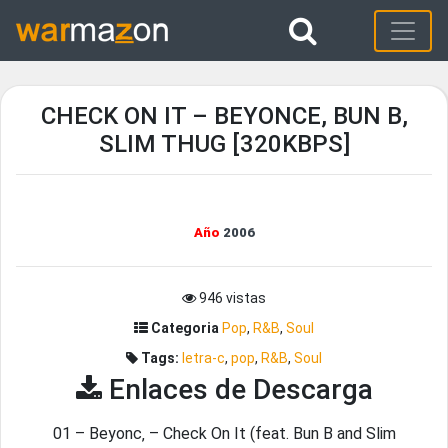
CHECK ON IT – BEYONCE, BUN B,
SLIM THUG [320KBPS]
Año
2006
946 vistas
Categoria
Pop
,
R&B
,
Soul
Tags:
letra-c
,
pop
,
R&B
,
Soul
Enlaces de Descarga
01 – Beyonc‚ – Check On It (feat. Bun B and Slim