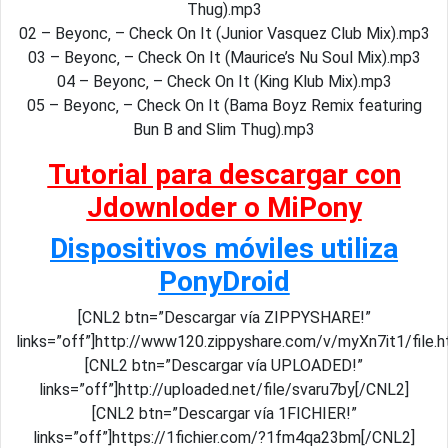
Thug).mp3
02 – Beyonc‚ – Check On It (Junior Vasquez Club Mix).mp3
03 – Beyonc‚ – Check On It (Maurice’s Nu Soul Mix).mp3
04 – Beyonc‚ – Check On It (King Klub Mix).mp3
05 – Beyonc‚ – Check On It (Bama Boyz Remix featuring
Bun B and Slim Thug).mp3
Tutorial para descargar con
Jdownloder o MiPony
Dispositivos móviles utiliza
PonyDroid
[CNL2 btn=”Descargar vía ZIPPYSHARE!”
links=”off”]http://www120.zippyshare.com/v/myXn7it1/file.
[CNL2 btn=”Descargar vía UPLOADED!”
links=”off”]http://uploaded.net/file/svaru7by[/CNL2]
[CNL2 btn=”Descargar vía 1FICHIER!”
links=”off”]https://1fichier.com/?1fm4qa23bm[/CNL2]