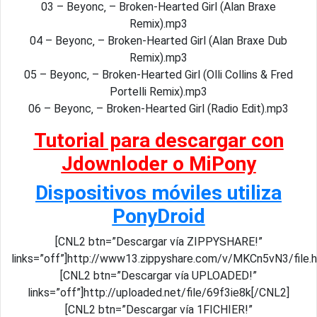
03 – Beyonc‚ – Broken-Hearted Girl (Alan Braxe
Remix).mp3
04 – Beyonc‚ – Broken-Hearted Girl (Alan Braxe Dub
Remix).mp3
05 – Beyonc‚ – Broken-Hearted Girl (Olli Collins & Fred
Portelli Remix).mp3
06 – Beyonc‚ – Broken-Hearted Girl (Radio Edit).mp3
Tutorial para descargar con
Jdownloder o MiPony
Dispositivos móviles utiliza
PonyDroid
[CNL2 btn=”Descargar vía ZIPPYSHARE!”
links=”off”]http://www13.zippyshare.com/v/MKCn5vN3/file.
[CNL2 btn=”Descargar vía UPLOADED!”
links=”off”]http://uploaded.net/file/69f3ie8k[/CNL2]
[CNL2 btn=”Descargar vía 1FICHIER!”