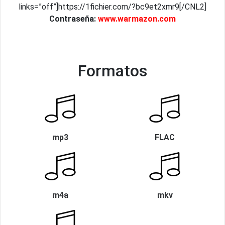
links=”off”]https://1fichier.com/?bc9et2xmr9[/CNL2]
Contraseña:
www.warmazon.com
Formatos
mp3
FLAC
m4a
mkv