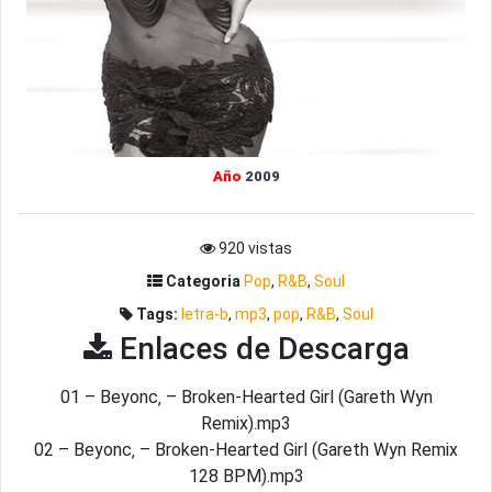
Año
2009
920 vistas
Categoria
Pop
,
R&B
,
Soul
Tags:
letra-b
,
mp3
,
pop
,
R&B
,
Soul
Enlaces de Descarga
01 – Beyonc‚ – Broken-Hearted Girl (Gareth Wyn
Remix).mp3
02 – Beyonc‚ – Broken-Hearted Girl (Gareth Wyn Remix
128 BPM).mp3