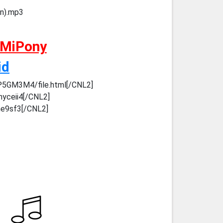
on).mp3
 MiPony
id
gP5GM3M4/file.html[/CNL2]
hyceii4[/CNL2]
4ne9sf3[/CNL2]