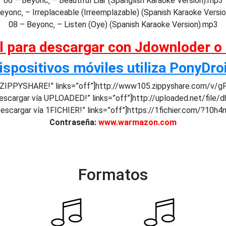
06 – Beyonc‚ – Beautiful Liar (Spanglish Karaoke Version).mp3
eyonc‚ – Irreplaceable (Irreemplazable) (Spanish Karaoke Versi
08 – Beyonc‚ – Listen (Oye) (Spanish Karaoke Version).mp3
al para descargar con Jdownloder o
ispositivos móviles utiliza PonyDro
 ZIPPYSHARE!” links=”off”]http://www105.zippyshare.com/v/
scargar vía UPLOADED!” links=”off”]http://uploaded.net/file/d
scargar vía 1FICHIER!” links=”off”]https://1fichier.com/?10h
Contraseña:
www.warmazon.com
Formatos