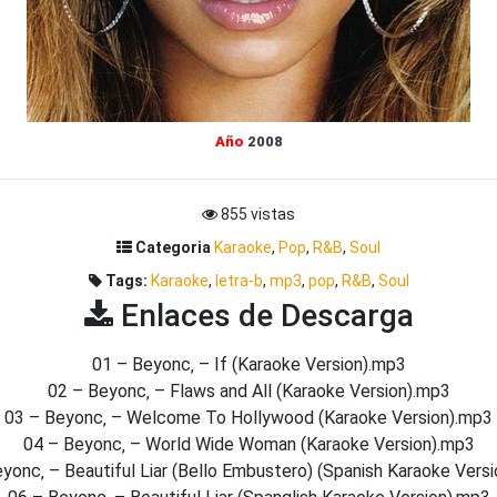
Año
2008
855 vistas
Categoria
Karaoke
,
Pop
,
R&B
,
Soul
Tags:
Karaoke
,
letra-b
,
mp3
,
pop
,
R&B
,
Soul
Enlaces de Descarga
01 – Beyonc‚ – If (Karaoke Version).mp3
02 – Beyonc‚ – Flaws and All (Karaoke Version).mp3
03 – Beyonc‚ – Welcome To Hollywood (Karaoke Version).mp3
04 – Beyonc‚ – World Wide Woman (Karaoke Version).mp3
yonc‚ – Beautiful Liar (Bello Embustero) (Spanish Karaoke Vers