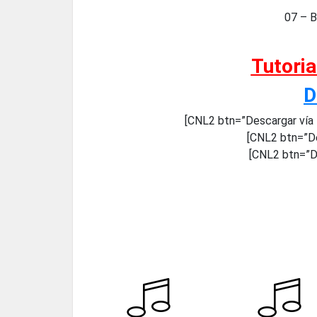
07 – B
Tutori
D
[CNL2 btn=”Descargar vía
[CNL2 btn=”De
[CNL2 btn=”De