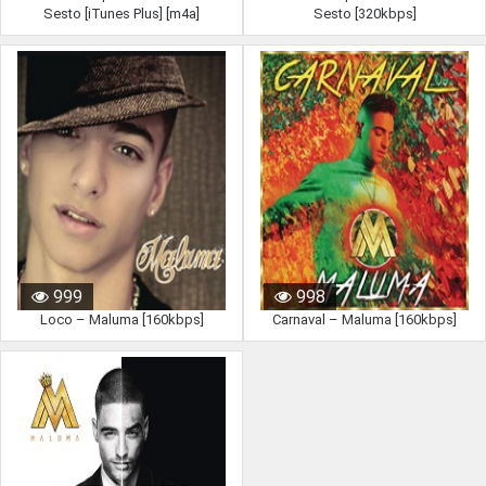
Sesto [iTunes Plus] [m4a]
Sesto [320kbps]
999
998
Loco – Maluma [160kbps]
Carnaval – Maluma [160kbps]