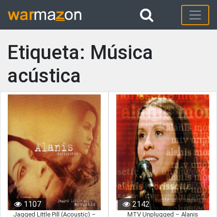
Etiqueta: Música
acústica
1107
2142
Jagged Little Pill (Acoustic) –
MTV Unplugged – Alanis