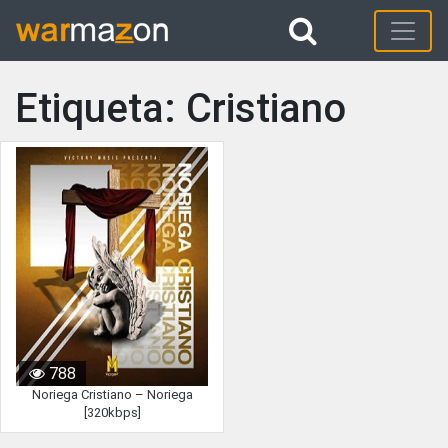
Etiqueta: Cristiano
788
Noriega Cristiano – Noriega
[320kbps]