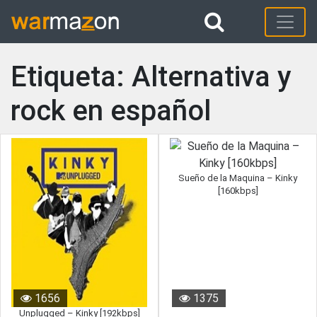
Etiqueta: Alternativa y
rock en español
Sueño de la Maquina – Kinky
[160kbps]
1656
1375
Unplugged – Kinky [192kbps]