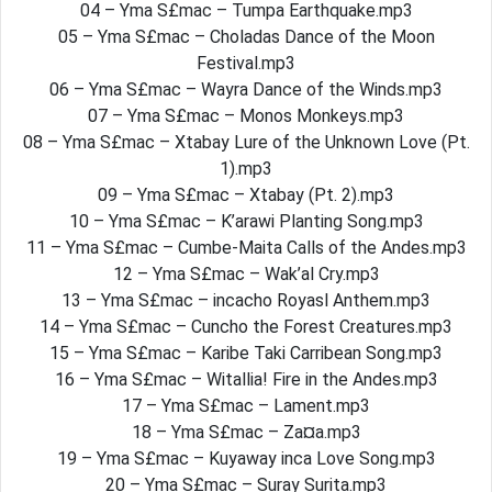
04 – Yma S£mac – Tumpa Earthquake.mp3
05 – Yma S£mac – Choladas Dance of the Moon
Festival.mp3
06 – Yma S£mac – Wayra Dance of the Winds.mp3
07 – Yma S£mac – Monos Monkeys.mp3
08 – Yma S£mac – Xtabay Lure of the Unknown Love (Pt.
1).mp3
09 – Yma S£mac – Xtabay (Pt. 2).mp3
10 – Yma S£mac – K’arawi Planting Song.mp3
11 – Yma S£mac – Cumbe-Maita Calls of the Andes.mp3
12 – Yma S£mac – Wak’al Cry.mp3
13 – Yma S£mac – incacho Royasl Anthem.mp3
14 – Yma S£mac – Cuncho the Forest Creatures.mp3
15 – Yma S£mac – Karibe Taki Carribean Song.mp3
16 – Yma S£mac – Witallia! Fire in the Andes.mp3
17 – Yma S£mac – Lament.mp3
18 – Yma S£mac – Za¤a.mp3
19 – Yma S£mac – Kuyaway inca Love Song.mp3
20 – Yma S£mac – Suray Surita.mp3