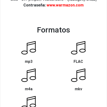
Contraseña:
www.warmazon.com
Formatos
mp3
FLAC
m4a
mkv