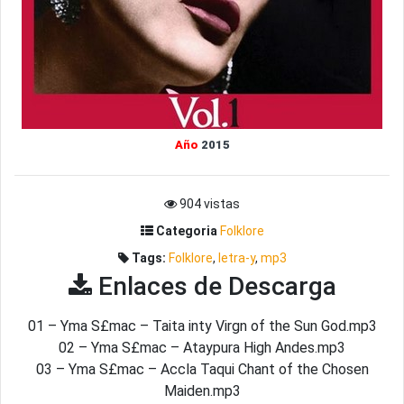
Año
2015
904 vistas
Categoria
Folklore
Tags:
Folklore
,
letra-y
,
mp3
Enlaces de Descarga
01 – Yma S£mac – Taita inty Virgn of the Sun God.mp3
02 – Yma S£mac – Ataypura High Andes.mp3
03 – Yma S£mac – Accla Taqui Chant of the Chosen
Maiden.mp3