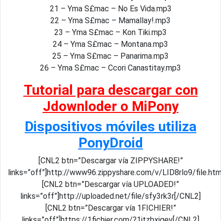
21 – Yma S£mac – No Es Vida.mp3
22 – Yma S£mac – Mamallay!.mp3
23 – Yma S£mac – Kon Tiki.mp3
24 – Yma S£mac – Montana.mp3
25 – Yma S£mac – Panarima.mp3
26 – Yma S£mac – Ccori Canastitay.mp3
Tutorial para descargar con
Jdownloder o MiPony
Dispositivos móviles utiliza
PonyDroid
[CNL2 btn=”Descargar vía ZIPPYSHARE!”
links=”off”]http://www96.zippyshare.com/v/LID8rlo9/file.ht
[CNL2 btn=”Descargar vía UPLOADED!”
links=”off”]http://uploaded.net/file/sfy3rk3r[/CNL2]
[CNL2 btn=”Descargar vía 1FICHIER!”
links=”off”]https://1fichier.com/?1jtzbxigev[/CNL2]