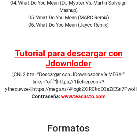
04. What Do You Mean (DJ Myster Vs. Martin Solveign
Mashup)
05. What Do You Mean (MARC Remix)
06. What Do You Mean (Jayco Remix)
Tutorial para descargar con
Jdownloder
[CNL2 btn=”Descargar con JDownloader vía MEGA!”
links=”off”]https://1fichier.com/?
yfnecuwze4,https://mega.nz/#!xgk2XIRC!rcQ3aZiESri7Pw
Contraseña:
www.teasusto.com
Formatos