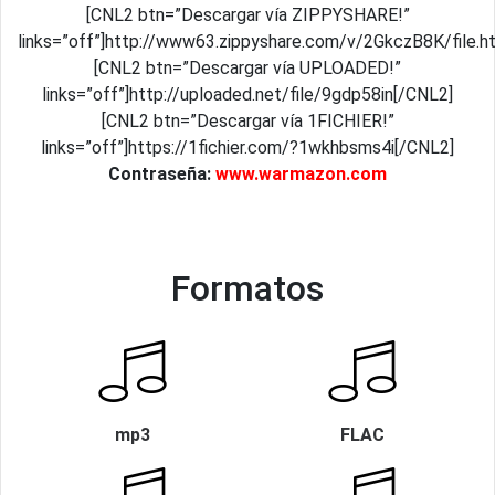
[CNL2 btn=”Descargar vía ZIPPYSHARE!”
links=”off”]http://www63.zippyshare.com/v/2GkczB8K/file.h
[CNL2 btn=”Descargar vía UPLOADED!”
links=”off”]http://uploaded.net/file/9gdp58in[/CNL2]
[CNL2 btn=”Descargar vía 1FICHIER!”
links=”off”]https://1fichier.com/?1wkhbsms4i[/CNL2]
Contraseña:
www.warmazon.com
Formatos
mp3
FLAC