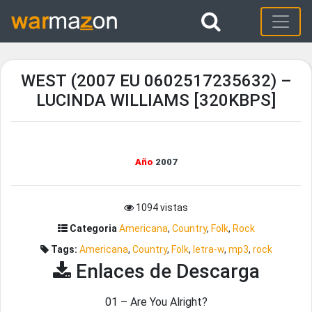
WEST (2007 EU 0602517235632) –
LUCINDA WILLIAMS [320KBPS]
Año
2007
1094 vistas
Categoria
Americana
,
Country
,
Folk
,
Rock
Tags:
Americana
,
Country
,
Folk
,
letra-w
,
mp3
,
rock
Enlaces de Descarga
01 – Are You Alright?