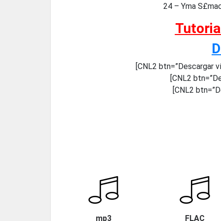
24 – Yma S£mac 
Tutori
D
[CNL2 btn=”Descargar v
[CNL2 btn=”De
[CNL2 btn=”De
mp3
FLAC