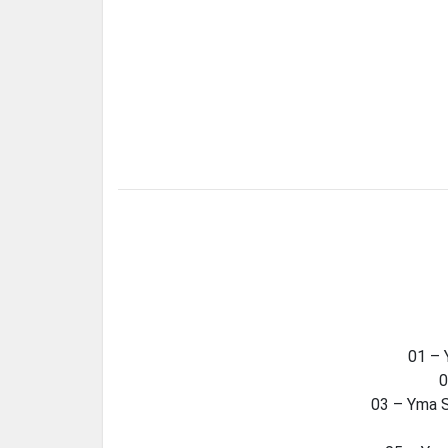
01 – 
0
03 – Yma S