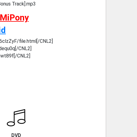
Bonus Track].mp3
 MiPony
id
clzZyF/file.html[/CNL2]
adequ0q[/CNL2]
3ewt89f[/CNL2]
DVD