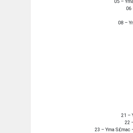
05 – Yma
06 
08 – Y
21 – 
22 
23 – Yma S£mac – 