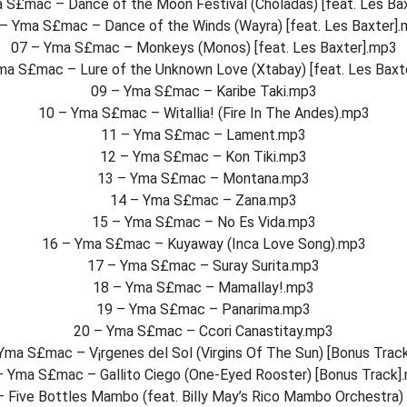
 S£mac – Dance of the Moon Festival (Choladas) [feat. Les Ba
– Yma S£mac – Dance of the Winds (Wayra) [feat. Les Baxter]
07 – Yma S£mac – Monkeys (Monos) [feat. Les Baxter].mp3
ma S£mac – Lure of the Unknown Love (Xtabay) [feat. Les Baxt
09 – Yma S£mac – Karibe Taki.mp3
10 – Yma S£mac – Witallia! (Fire In The Andes).mp3
11 – Yma S£mac – Lament.mp3
12 – Yma S£mac – Kon Tiki.mp3
13 – Yma S£mac – Montana.mp3
14 – Yma S£mac – Zana.mp3
15 – Yma S£mac – No Es Vida.mp3
16 – Yma S£mac – Kuyaway (Inca Love Song).mp3
17 – Yma S£mac – Suray Surita.mp3
18 – Yma S£mac – Mamallay!.mp3
19 – Yma S£mac – Panarima.mp3
20 – Yma S£mac – Ccori Canastitay.mp3
Yma S£mac – V¡rgenes del Sol (Virgins Of The Sun) [Bonus Trac
– Yma S£mac – Gallito Ciego (One-Eyed Rooster) [Bonus Track]
Five Bottles Mambo (feat. Billy May’s Rico Mambo Orchestra)