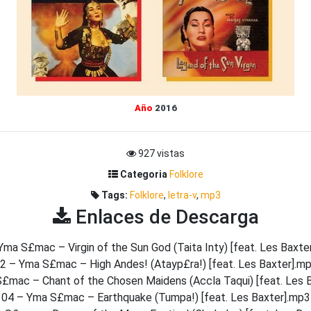
Año
2016
927 vistas
Categoria
Folklore
Tags:
Folklore
,
letra-v
,
mp3
Enlaces de Descarga
Yma S£mac – Virgin of the Sun God (Taita Inty) [feat. Les Baxte
2 – Yma S£mac – High Andes! (Atayp£ra!) [feat. Les Baxter].m
£mac – Chant of the Chosen Maidens (Accla Taqui) [feat. Les 
04 – Yma S£mac – Earthquake (Tumpa!) [feat. Les Baxter].mp3