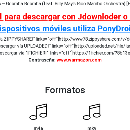
– Goomba Boomba (feat. Billy May’s Rico Mambo Orchestra) [
al para descargar con Jdownloder o
ispositivos móviles utiliza PonyDro
ía ZIPPYSHARE!” links=”off”]http://www78.zippyshare.com/v/d6
scargar vía UPLOADED!” links=”off”]http://uploaded.net/file/l
scargar vía 1FICHIER!” links=”off”]https://1fichier.com/?8b1
Contraseña:
www.warmazon.com
Formatos
m4a
mkv