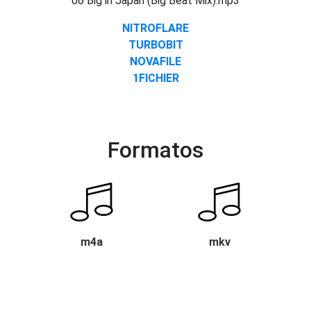
06 Big in Japan (Big Beat Mix).mp3
NITROFLARE
TURBOBIT
NOVAFILE
1FICHIER
Formatos
m4a
mkv