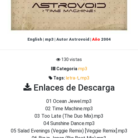
English
|
mp3
|
Autor
Astrovoid
|
Año
2004
130 vistas
Categoria
mp3
Tags:
letra-t
,
mp3
Enlaces de Descarga
01 Ocean Jewel.mp3
02 Time Machine.mp3
03 Too Late (The Duo Mix).mp3
04 Sunshine Dance.mp3
05 Salad Evenings (Veggie Remix) [Veggie Remix].mp3