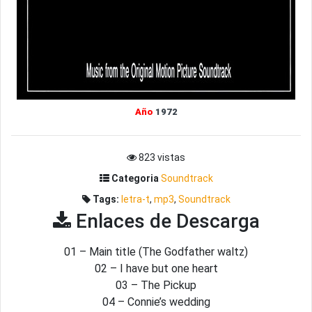
Año
1972
823 vistas
Categoria
Soundtrack
Tags:
letra-t
,
mp3
,
Soundtrack
Enlaces de Descarga
01 – Main title (The Godfather waltz)
02 – I have but one heart
03 – The Pickup
04 – Connie’s wedding