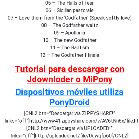
05 – The Halls of fear
06 – Sicilian pastorale
07 – Love them from the ‘Godfather’ (Speak softly love)
08 – The Godfather waltz
09 – Apollonia
10 – The new Godfather
11 – The Baptism
12 – The Godfather I finale
Tutorial para descargar con
Jdownloder o MiPony
Dispositivos móviles utiliza
PonyDroid
[CNL2 btn=”Descargar vía ZIPPYSHARE!”
links=”off”]http://www41.zippyshare.com/v/AV6tNn6x/file.h
[CNL2 btn=”Descargar vía UPLOADED!”
links=”off”]http://uploaded.net/file/0owqfp60[/CNL2]