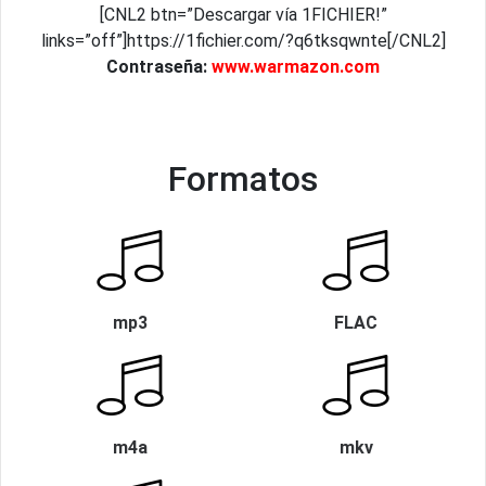
[CNL2 btn=”Descargar vía 1FICHIER!”
links=”off”]https://1fichier.com/?q6tksqwnte[/CNL2]
Contraseña:
www.warmazon.com
Formatos
mp3
FLAC
m4a
mkv