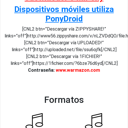
Dispositivos móviles utiliza
PonyDroid
[CNL2 btn=”Descargar vía ZIPPYSHARE!”
links=”off”]http://www56.zippyshare.com/v/nLZVDdQO/file.
[CNL2 btn=”Descargar vía UPLOADED!”
links=”off”]http://uploaded.net/file/ssu6ojfk[/CNL2]
[CNL2 btn=”Descargar vía 1FICHIER!”
links=”off”]https://1fichier.com/?6bze76d6yd[/CNL2]
Contraseña:
www.warmazon.com
Formatos