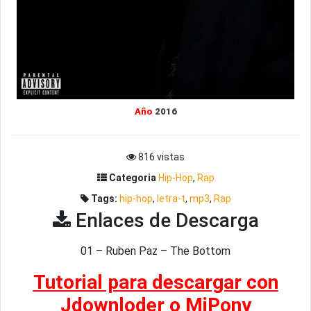
Año
2016
816 vistas
Categoria
Hip-Hop
,
Rap
Tags:
hip-hop
,
letra-t
,
mp3
,
Rap
Enlaces de Descarga
01 – Ruben Paz – The Bottom
Tutorial para descargar con
Jdownloder o MiPony