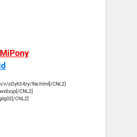
 MiPony
id
m/v/oDyh34zy/file.html[/CNL2]
e6wx6xyp[/CNL2]
gilg02[/CNL2]