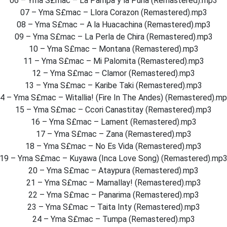
06 – Yma S£mac – La Pampa y la Puna (Remastered).mp3
07 – Yma S£mac – Llora Corazon (Remastered).mp3
08 – Yma S£mac – A la Huacachina (Remastered).mp3
09 – Yma S£mac – La Perla de Chira (Remastered).mp3
10 – Yma S£mac – Montana (Remastered).mp3
11 – Yma S£mac – Mi Palomita (Remastered).mp3
12 – Yma S£mac – Clamor (Remastered).mp3
13 – Yma S£mac – Karibe Taki (Remastered).mp3
4 – Yma S£mac – Witallia! (Fire In The Andes) (Remastered).m
15 – Yma S£mac – Ccori Canastitay (Remastered).mp3
16 – Yma S£mac – Lament (Remastered).mp3
17 – Yma S£mac – Zana (Remastered).mp3
18 – Yma S£mac – No Es Vida (Remastered).mp3
19 – Yma S£mac – Kuyawa (Inca Love Song) (Remastered).mp
20 – Yma S£mac – Ataypura (Remastered).mp3
21 – Yma S£mac – Mamallay! (Remastered).mp3
22 – Yma S£mac – Panarima (Remastered).mp3
23 – Yma S£mac – Taita Inty (Remastered).mp3
24 – Yma S£mac – Tumpa (Remastered).mp3