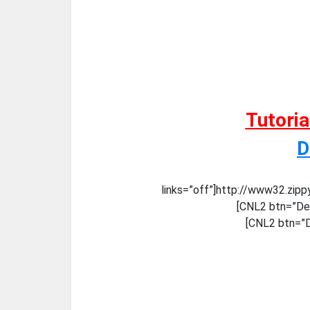
Tutori
D
links=”off”]http://www32.zip
[CNL2 btn=”Des
[CNL2 btn=”D