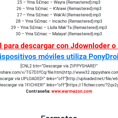
25 – Yma S£mac – Wayra (Remastered).mp3
26 – Yma S£mac – K’Arawi (Remastered).mp3
27 – Yma S£mac – Wak’Al (Remastered).mp3
28 – Yma S£mac – Incacho (Remastered).mp3
29 – Yma S£mac – Llulla Mak’Ta (Remastered).mp3
30 – Yma S£mac – Malaya! (Remastered).mp3
al para descargar con Jdownloder o
ispositivos móviles utiliza PonyDro
[CNL2 btn=”Descargar vía ZIPPYSHARE!”
pyshare.com/v/TG7D3fCq/file.html,http://www32.zippyshare.co
cargar vía UPLOADED!” links=”off”]http://uploaded.net/file/
escargar vía 1FICHIER!” links=”off”]https://1fichier.com/?2qv2
Contraseña:
www.warmazon.com