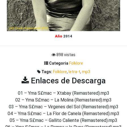
Año
2014
898 vistas
Categoria
Folklore
Tags:
Folklore
,
letra-t
,
mp3
Enlaces de Descarga
01 – Yma S£mac – Xtabay (Remastered).mp3
02 – Yma S£mac – La Molina (Remastered).mp3
03 – Yma S£mac – Virgenes del Sol (Remastered).mp3
04 – Yma S£mac – La Flor de Canela (Remastered).mp3
05 – Yma S£mac – Gallito Caliente (Remastered).mp3