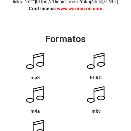
links=”off”]https://1fichier.com/?rbk5j4dsld[/CNL2]
Contraseña:
www.warmazon.com
Formatos
mp3
FLAC
m4a
mkv