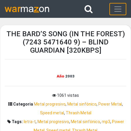
THE BARD’S SONG (IN THE FOREST)
(7243 5471640 9) – BLIND
GUARDIAN [320KBPS]
Año
2003
1061 vistas
Categoria
Metal progresivo
,
Metal sinfónico
,
Power Metal
,
Speed metal
,
Thrash Metal
Tags:
letra-t
,
Metal progresivo
,
Metal sinfónico
,
mp3
,
Power
Metal
,
Speed metal
,
Thrash Metal