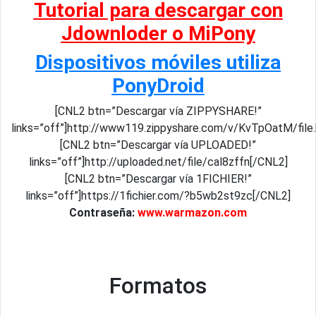
Tutorial para descargar con
Jdownloder o MiPony
Dispositivos móviles utiliza
PonyDroid
[CNL2 btn=”Descargar vía ZIPPYSHARE!”
links=”off”]http://www119.zippyshare.com/v/KvTpOatM/file
[CNL2 btn=”Descargar vía UPLOADED!”
links=”off”]http://uploaded.net/file/cal8zffn[/CNL2]
[CNL2 btn=”Descargar vía 1FICHIER!”
links=”off”]https://1fichier.com/?b5wb2st9zc[/CNL2]
Contraseña:
www.warmazon.com
Formatos