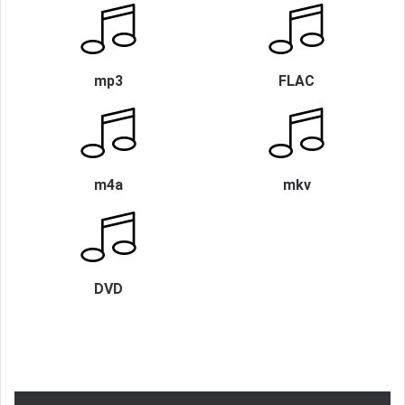
mp3
FLAC
m4a
mkv
DVD