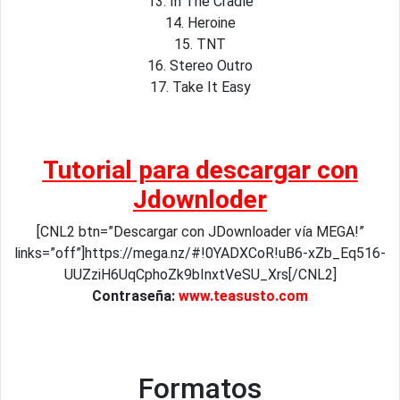
13. In The Cradle
14. Heroine
15. TNT
16. Stereo Outro
17. Take It Easy
Tutorial para descargar con
Jdownloder
[CNL2 btn=”Descargar con JDownloader vía MEGA!”
links=”off”]https://mega.nz/#!0YADXCoR!uB6-xZb_Eq516-
UUZziH6UqCphoZk9bInxtVeSU_Xrs[/CNL2]
Contraseña:
www.teasusto.com
Formatos