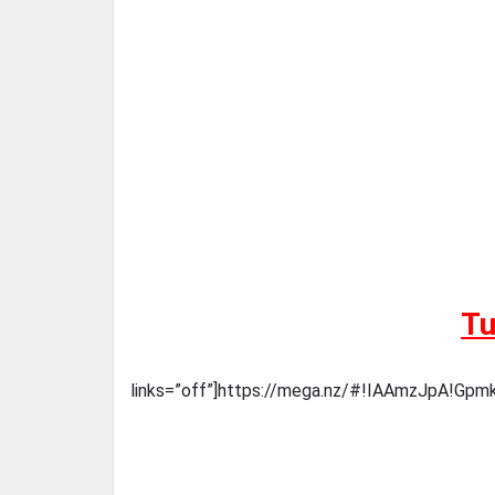
Tu
links=”off”]https://mega.nz/#!IAAmzJpA!Gpm