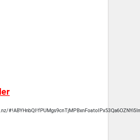
der
#!ABYHnbQI!fPUMgs9cnTjMPBxnFoatoIPx53Qa6OZNYi5Im_OyXXI,ht