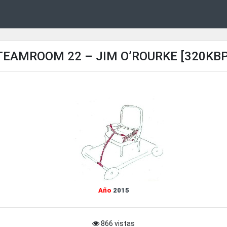
TEAMROOM 22 – JIM O’ROURKE [320KBP
Año
2015
866 vistas