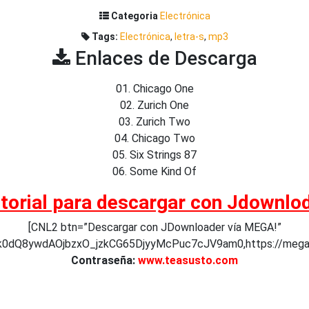
Categoria
Electrónica
Tags:
Electrónica
,
letra-s
,
mp3
Enlaces de Descarga
01. Chicago One
02. Zurich One
03. Zurich Two
04. Chicago Two
05. Six Strings 87
06. Some Kind Of
torial para descargar con Jdownlo
[CNL2 btn=”Descargar con JDownloader vía MEGA!”
k0dQ8ywdAOjbzxO_jzkCG65DjyyMcPuc7cJV9am0,https://mega.nz/
Contraseña:
www.teasusto.com