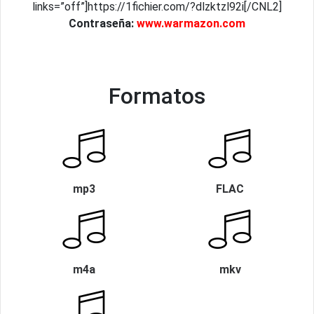
links=”off”]https://1fichier.com/?dlzktzl92i[/CNL2]
Contraseña:
www.warmazon.com
Formatos
mp3
FLAC
m4a
mkv