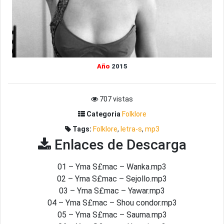
Año
2015
707 vistas
Categoria
Folklore
Tags:
Folklore
,
letra-s
,
mp3
Enlaces de Descarga
01 – Yma S£mac – Wanka.mp3
02 – Yma S£mac – Sejollo.mp3
03 – Yma S£mac – Yawar.mp3
04 – Yma S£mac – Shou condor.mp3
05 – Yma S£mac – Sauma.mp3