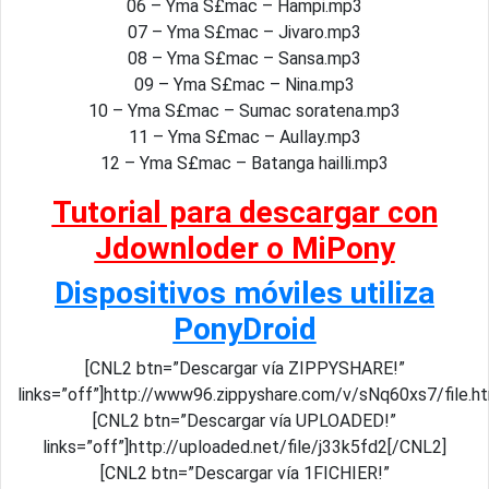
06 – Yma S£mac – Hampi.mp3
07 – Yma S£mac – Jivaro.mp3
08 – Yma S£mac – Sansa.mp3
09 – Yma S£mac – Nina.mp3
10 – Yma S£mac – Sumac soratena.mp3
11 – Yma S£mac – Aullay.mp3
12 – Yma S£mac – Batanga hailli.mp3
Tutorial para descargar con
Jdownloder o MiPony
Dispositivos móviles utiliza
PonyDroid
[CNL2 btn=”Descargar vía ZIPPYSHARE!”
links=”off”]http://www96.zippyshare.com/v/sNq60xs7/file.h
[CNL2 btn=”Descargar vía UPLOADED!”
links=”off”]http://uploaded.net/file/j33k5fd2[/CNL2]
[CNL2 btn=”Descargar vía 1FICHIER!”