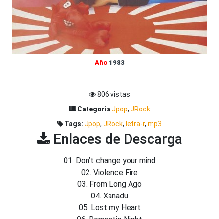
Año
1983
806 vistas
Categoria
Jpop
,
JRock
Tags:
Jpop
,
JRock
,
letra-r
,
mp3
Enlaces de Descarga
01. Don’t change your mind
02. Violence Fire
03. From Long Ago
04. Xanadu
05. Lost my Heart