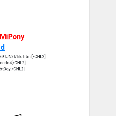
 MiPony
id
G9TJN3I/file.html[/CNL2]
zccrlc4[/CNL2]
8bt3qy[/CNL2]