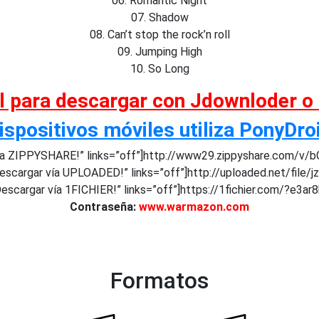
06. Romantic Night
07. Shadow
08. Can’t stop the rock’n roll
09. Jumping High
10. So Long
al para descargar con Jdownloder o
ispositivos móviles utiliza PonyDro
a ZIPPYSHARE!” links=”off”]http://www29.zippyshare.com/v/b
scargar vía UPLOADED!” links=”off”]http://uploaded.net/file/j
escargar vía 1FICHIER!” links=”off”]https://1fichier.com/?e3ar
Contraseña:
www.warmazon.com
Formatos