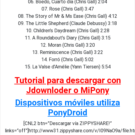
06. Boedo, Cuarto día (Chris Gall) 2:04
07. Rose (Chris Gall) 3:47
08. The Story of Mr & Ms Ease (Chris Gall) 4:12
09. The Little Shepherd (Claude Debussy) 3:18
10. Children’s Daydream (Chris Gall) 2:28
11. A Roundabout’s Diary (Chris Gall) 3:15
12. Moran (Chris Gall) 3:20
13. Reminiscence (Chris Gall) 3:22
14. Forró (Chris Gall) 5:02
15. La Valse d’Amélie (Yann Tiersen) 5:54
Tutorial para descargar con
Jdownloder o MiPony
Dispositivos móviles utiliza
PonyDroid
[CNL2 btn=”Descargar vía ZIPPYSHARE!”
links=”off”]http://www31.zippyshare.com/v/I09NaO9a/file.