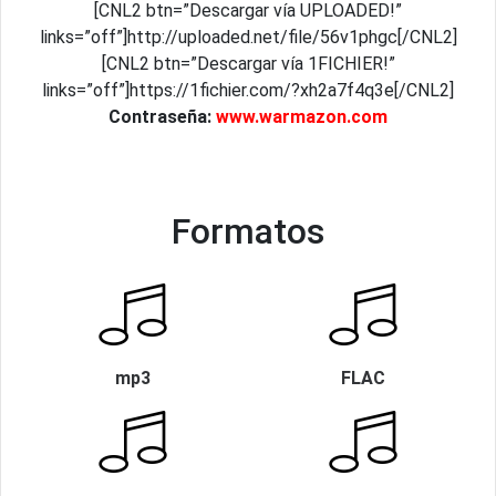
[CNL2 btn=”Descargar vía UPLOADED!”
links=”off”]http://uploaded.net/file/56v1phgc[/CNL2]
[CNL2 btn=”Descargar vía 1FICHIER!”
links=”off”]https://1fichier.com/?xh2a7f4q3e[/CNL2]
Contraseña:
www.warmazon.com
Formatos
mp3
FLAC