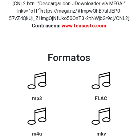
[CNL2 btn=”Descargar con JDownloader vía MEGA!”
links=”off”]https://mega.nz/#!mpwQhB7a!JEP0-
57vZ4QkUj_ZHmgOjNfUko50OnT3-2tNWjbGr9c[/CNL2]
Contraseña:
www.teasusto.com
Formatos
mp3
FLAC
m4a
mkv