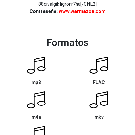
88divalgikfigronr7ha[/CNL2]
Contraseña:
www.warmazon.com
Formatos
mp3
FLAC
m4a
mkv