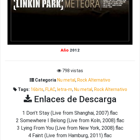
Año
2012
798 vistas
Categoria
Nu metal
,
Rock Alternativo
Tags:
16bits
,
FLAC
,
letra-m
,
Nu metal
,
Rock Alternativo
Enlaces de Descarga
1 Don’t Stay (Live from Shanghai, 2007).flac
2 Somewhere I Belong (Live from Koln, 2008).flac
3 Lying From You (Live from New York, 2008).flac
4 Faint (Live from Hamburg, 2011).flac