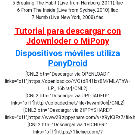
5 Breaking The Habit (Live from Hamburg, 2011).flac
6 From The Inside (Live from Sydney, 2010).flac
7 Numb (Live New York, 2008).flac
Tutorial para descargar con
Jdownloder o MiPony
Dispositivos móviles utiliza
PonyDroid
[CNL2 btn=”Descargar vía OPENLOAD!”
links=”off”]https://openload.co/f/OtdR41lxz8M/MLAThW-
LP_16b.rar[/CNL2]
[CNL2 btn=”Descargar vía UPLOADED!”
links=”off”]http://uploaded.net/file/lwwml9oh[/CNL2]
[CNL2 btn=”Descargar vía ZIPPYSHARE!”
links=”off”]https://www28.zippyshare.com/v/X9yK3Fz7/file.
[CNL2 btn=”Descargar vía 1FICHIER!”
links=”off”]https://1fichier.com/?