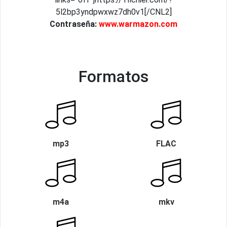
5l2bp3yndpwxwz7dh0v1[/CNL2]
Contraseña:
www.warmazon.com
Formatos
mp3
FLAC
m4a
mkv