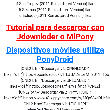
4 San Tropez (2011 Remastered Version).flac
5 Seamus (2011 Remastered Version).flac
6 Echoes (2011 Remastered Version).flac
Tutorial para descargar con
Jdownloder o MiPony
Dispositivos móviles utiliza
PonyDroid
[CNL2 btn=”Descargar vía OPENLOAD!”
links=”off”]https://openload.co/f/frLJtMLYito/M_2011_16b.
[CNL2 btn=”Descargar vía UPLOADED!”
links=”off”]http://uploaded.net/file/9slfafcf[/CNL2]
[CNL2 btn=”Descargar vía ZIPPYSHARE!”
links=”off”]https://www43.zippyshare.com/v/MQoVwd9H/file
[CNL2 btn=”Descargar vía 1FICHIER!”
links=”off”]https://1fichier.com/?