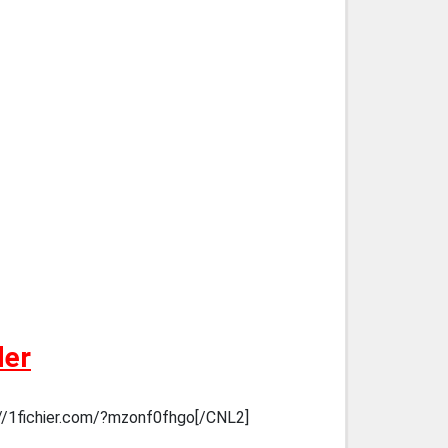
der
//1fichier.com/?mzonf0fhgo[/CNL2]