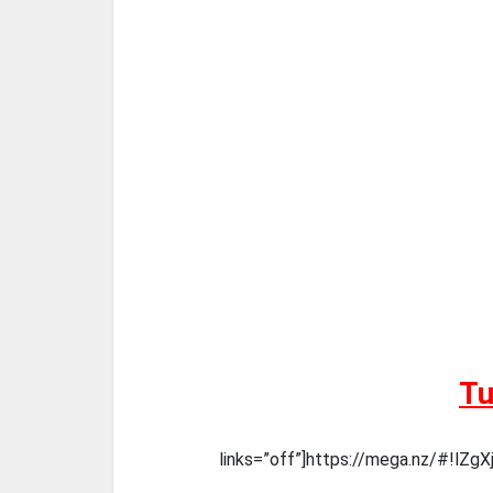
Tu
links=”off”]https://mega.nz/#!lZ