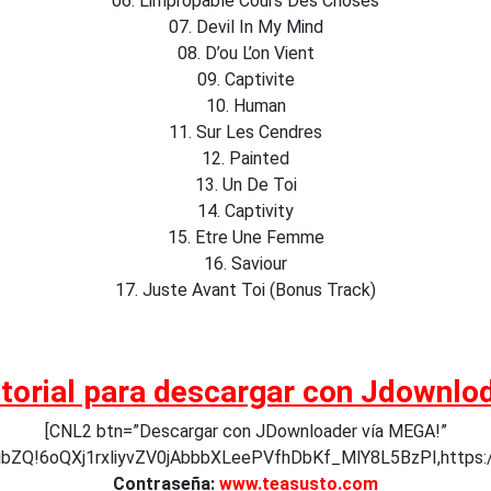
06. L’impropable Cours Des Choses
07. Devil In My Mind
08. D’ou L’on Vient
09. Captivite
10. Human
11. Sur Les Cendres
12. Painted
13. Un De Toi
14. Captivity
15. Etre Une Femme
16. Saviour
17. Juste Avant Toi (Bonus Track)
torial para descargar con Jdownlo
[CNL2 btn=”Descargar con JDownloader vía MEGA!”
gXjbZQ!6oQXj1rxliyvZV0jAbbbXLeePVfhDbKf_MlY8L5BzPI,https:
Contraseña:
www.teasusto.com