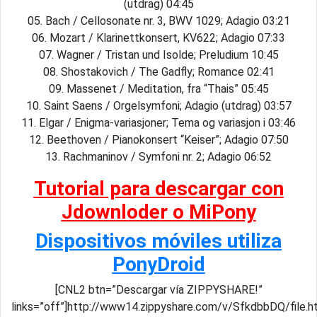
(utdrag) 04:45
05. Bach / Cellosonate nr. 3, BWV 1029; Adagio 03:21
06. Mozart / Klarinettkonsert, KV622; Adagio 07:33
07. Wagner / Tristan und Isolde; Preludium 10:45
08. Shostakovich / The Gadfly; Romance 02:41
09. Massenet / Meditation, fra “Thais” 05:45
10. Saint Saens / Orgelsymfoni; Adagio (utdrag) 03:57
11. Elgar / Enigma-variasjoner; Tema og variasjon i 03:46
12. Beethoven / Pianokonsert “Keiser”; Adagio 07:50
13. Rachmaninov / Symfoni nr. 2; Adagio 06:52
Tutorial para descargar con
Jdownloder o MiPony
Dispositivos móviles utiliza
PonyDroid
[CNL2 btn=”Descargar vía ZIPPYSHARE!”
links=”off”]http://www14.zippyshare.com/v/SfkdbbDQ/file.