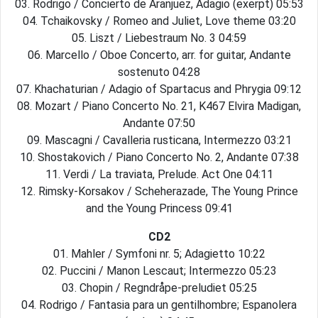
03. Rodrigo / Concierto de Aranjuez, Adagio (exerpt) 05:53
04. Tchaikovsky / Romeo and Juliet, Love theme 03:20
05. Liszt / Liebestraum No. 3 04:59
06. Marcello / Oboe Concerto, arr. for guitar, Andante
sostenuto 04:28
07. Khachaturian / Adagio of Spartacus and Phrygia 09:12
08. Mozart / Piano Concerto No. 21, K467 Elvira Madigan,
Andante 07:50
09. Mascagni / Cavalleria rusticana, Intermezzo 03:21
10. Shostakovich / Piano Concerto No. 2, Andante 07:38
11. Verdi / La traviata, Prelude. Act One 04:11
12. Rimsky-Korsakov / Scheherazade, The Young Prince
and the Young Princess 09:41
CD2
01. Mahler / Symfoni nr. 5; Adagietto 10:22
02. Puccini / Manon Lescaut; Intermezzo 05:23
03. Chopin / Regndråpe-preludiet 05:25
04. Rodrigo / Fantasia para un gentilhombre; Espanolera