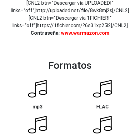
[CNL2 btn=”Descargar vía UPLOADED!”
links=”off”]http://uploaded.net/file/8wk8mj2s[/CNL2]
[CNL2 btn=”Descargar vía 1FICHIER!”
links=”off”]https://1fichier.com/?6e31xp25i2[/CNL2]
Contraseña:
www.warmazon.com
Formatos
mp3
FLAC