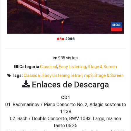
Año
2006
935 vistas
Categoria
Classical
,
Easy Listening
,
Stage & Screen
Tags:
Classical
,
Easy Listening
,
letra-l
,
mp3
,
Stage & Screen
Enlaces de Descarga
CD1
01. Rachmaninov / Piano Concerto No. 2, Adagio sostenuto
11:38
02. Bach / Double Concerto, BWV 1043, Largo, ma non
tanto 06:35