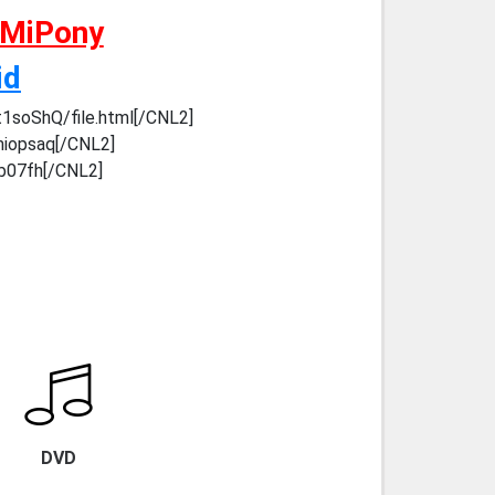
 MiPony
id
t1soShQ/file.html[/CNL2]
miopsaq[/CNL2]
ob07fh[/CNL2]
DVD