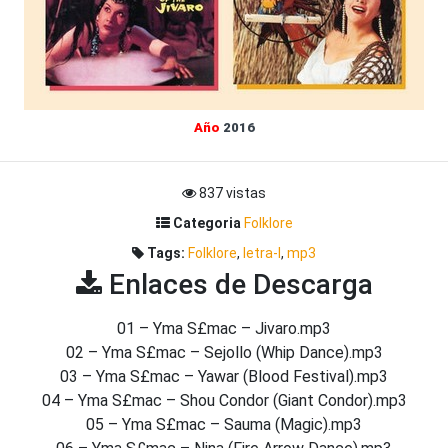
Año
2016
837 vistas
Categoria
Folklore
Tags:
Folklore
,
letra-l
,
mp3
Enlaces de Descarga
01 – Yma S£mac – Jivaro.mp3
02 – Yma S£mac – Sejollo (Whip Dance).mp3
03 – Yma S£mac – Yawar (Blood Festival).mp3
04 – Yma S£mac – Shou Condor (Giant Condor).mp3
05 – Yma S£mac – Sauma (Magic).mp3