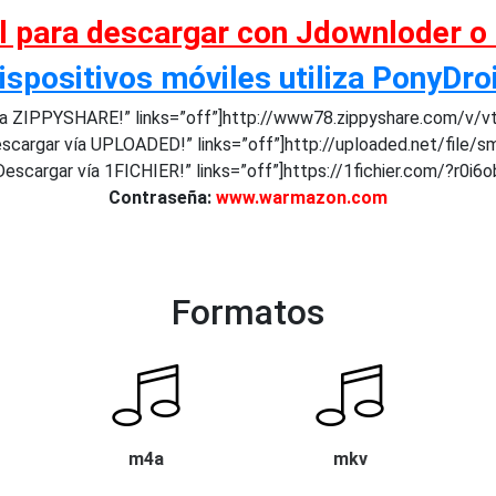
al para descargar con Jdownloder o
ispositivos móviles utiliza PonyDro
a ZIPPYSHARE!” links=”off”]http://www78.zippyshare.com/v/v
scargar vía UPLOADED!” links=”off”]http://uploaded.net/file/s
escargar vía 1FICHIER!” links=”off”]https://1fichier.com/?r0i6
Contraseña:
www.warmazon.com
Formatos
m4a
mkv