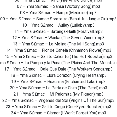
06 – Yma S£mac – Nina (Fire Arrow Dance).mp3
07 – Yma S£mac – Sansa (Victory Song).mp3
08 – Yma S£mac – Hampi (Medicine).mp3
09 – Yma S£mac – Sumac Sorate¤a (Beautiful Jungle Girl).mp3
10 – Yma S£mac – Aullay (Lullaby).mp3
11 – Yma S£mac – Batanga-Hailli (Festival).mp3
12 – Yma S£mac – Wanka (The Seven Winds).mp3
13 – Yma S£mac – La Molina (The Mill Song).mp3
14 – Yma S£mac – Flor de Canela (Cinnamon Flower).mp3
15 – Yma S£mac – Gallito Caliente (The Hot Rooster).mp3
Yma S£mac – La Pampa y la Puna (The Plains And The Mountain
17 – Yma S£mac – Dale Que Dale (The Workers Song).mp3
18 – Yma S£mac – Llora Corazon (Crying Heart).mp3
19 – Yma S£mac – Huachina (Enchanted Lake).mp3
20 – Yma S£mac – La Perla de Chira (The Pearl).mp3
21 – Yma S£mac – Mi Palomita (My Pigeon).mp3
22 – Yma S£mac – Virgenes del Sol (Virgins Of The Sun).mp3
23 – Yma S£mac – Gallito Ciego (One-Eyed Rooster).mp3
24 – Yma S£mac – Clamor (I Won’t Forget You).mp3