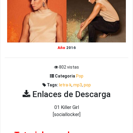
Año
2016
802 vistas
Categoria
Pop
Tags:
letra-k
,
mp3
,
pop
Enlaces de Descarga
01 Killer Girl
[sociallocker]