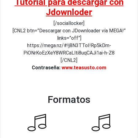
Tutorial para descargar con
Jdownloder
[/sociallocker]
[CNL2 btn=”Descargar con JDownloader vía MEGA!”
links=”off”]
https://mega.nz/#!j8N3TToI!Rp5kDm-
PiONrKoEzXeY8WRCaLlti8uqCAJi1ai-h-Z8
[/CNL2]
Contraseña:
www.teasusto.com
Formatos