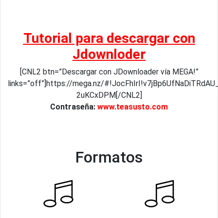
Tutorial para descargar con
Jdownloder
[CNL2 btn=”Descargar con JDownloader vía MEGA!”
links=”off”]https://mega.nz/#!JocFhIrI!v7jBp6UfNaDiTRd
2uKCxDPM[/CNL2]
Contraseña:
www.teasusto.com
Formatos