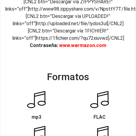
[CNL2 btn=”Descargar vía ZIPPYSHARE!”
links=”off”]http://www98.zippyshare.com/v/NpsttY7T/file.h
[CNL2 btn=”Descargar vía UPLOADED!”
links=”off”]http://uploaded.net/file/lydos3ul[/CNL2]
[CNL2 btn=”Descargar vía 1FICHIER!”
links=”off”]https://1fichier.com/?qu72xiuvwz[/CNL2]
Contraseña:
www.warmazon.com
Formatos
mp3
FLAC