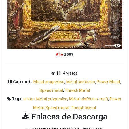
Año
2007
1114 vistas
Categoria
Metal progresivo
,
Metal sinfónico
,
Power Metal
,
Speed metal
,
Thrash Metal
Tags:
letra-i
,
Metal progresivo
,
Metal sinfónico
,
mp3
,
Power
Metal
,
Speed metal
,
Thrash Metal
Enlaces de Descarga