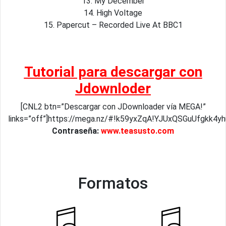
13. My December
14. High Voltage
15. Papercut – Recorded Live At BBC1
Tutorial para descargar con
Jdownloder
[CNL2 btn=”Descargar con JDownloader vía MEGA!”
links=”off”]https://mega.nz/#!k59yxZqA!YJUxQSGuUfgkk
Contraseña:
www.teasusto.com
Formatos