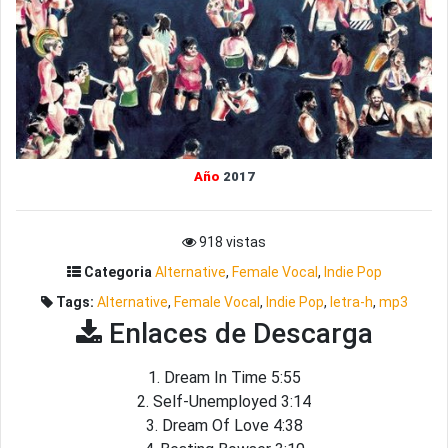
Año
2017
918 vistas
Categoria
Alternative
,
Female Vocal
,
Indie Pop
Tags:
Alternative
,
Female Vocal
,
Indie Pop
,
letra-h
,
mp3
Enlaces de Descarga
1. Dream In Time 5:55
2. Self-Unemployed 3:14
3. Dream Of Love 4:38