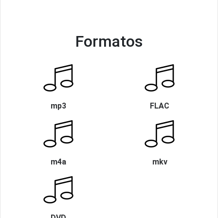
Formatos
mp3
FLAC
m4a
mkv
DVD