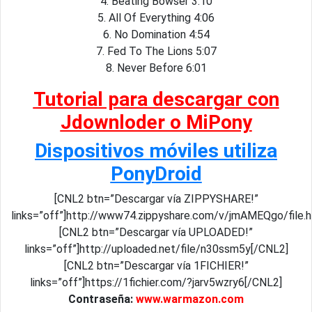
4. Beating Bowser 3:10
5. All Of Everything 4:06
6. No Domination 4:54
7. Fed To The Lions 5:07
8. Never Before 6:01
Tutorial para descargar con
Jdownloder o MiPony
Dispositivos móviles utiliza
PonyDroid
[CNL2 btn=”Descargar vía ZIPPYSHARE!”
links=”off”]http://www74.zippyshare.com/v/jmAMEQgo/file.
[CNL2 btn=”Descargar vía UPLOADED!”
links=”off”]http://uploaded.net/file/n30ssm5y[/CNL2]
[CNL2 btn=”Descargar vía 1FICHIER!”
links=”off”]https://1fichier.com/?jarv5wzry6[/CNL2]
Contraseña:
www.warmazon.com