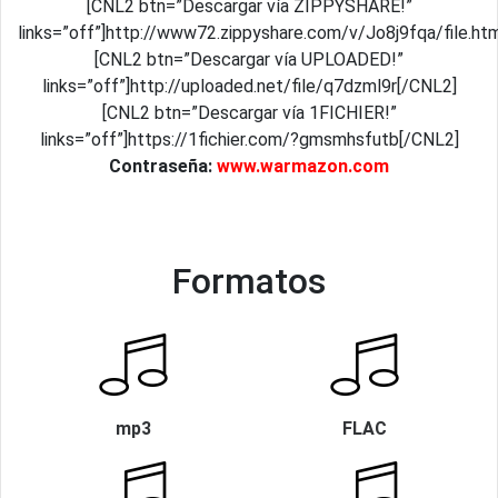
[CNL2 btn=”Descargar vía ZIPPYSHARE!”
links=”off”]http://www72.zippyshare.com/v/Jo8j9fqa/file.ht
[CNL2 btn=”Descargar vía UPLOADED!”
links=”off”]http://uploaded.net/file/q7dzml9r[/CNL2]
[CNL2 btn=”Descargar vía 1FICHIER!”
links=”off”]https://1fichier.com/?gmsmhsfutb[/CNL2]
Contraseña:
www.warmazon.com
Formatos
mp3
FLAC