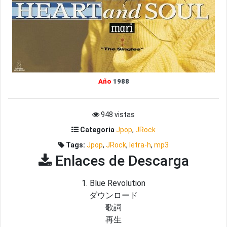
Año
1988
948 vistas
Categoria
Jpop
,
JRock
Tags:
Jpop
,
JRock
,
letra-h
,
mp3
Enlaces de Descarga
1. Blue Revolution
ダウンロード
歌詞
再生