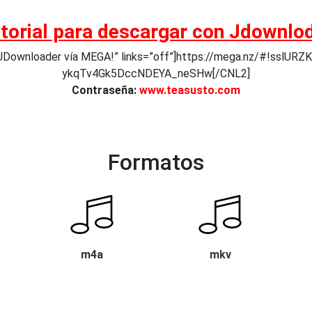
torial para descargar con Jdownlo
JDownloader vía MEGA!” links=”off”]https://mega.nz/#!ssl
ykqTv4Gk5DccNDEYA_neSHw[/CNL2]
Contraseña:
www.teasusto.com
Formatos
m4a
mkv