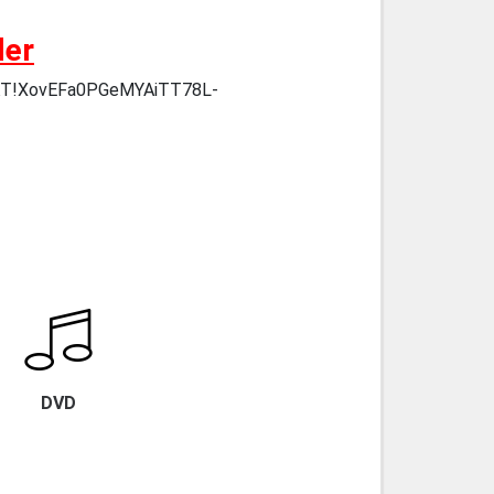
der
URZKT!XovEFa0PGeMYAiTT78L-
DVD