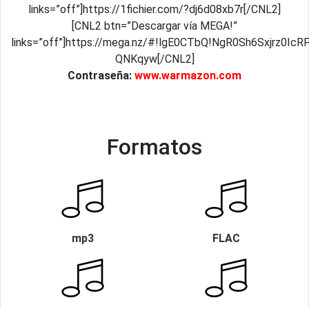
links=”off”]https://1fichier.com/?dj6d08xb7r[/CNL2]
[CNL2 btn=”Descargar vía MEGA!”
links=”off”]https://mega.nz/#!lgE0CTbQ!NgR0Sh6Sxjrz0I
QNKqyw[/CNL2]
Contraseña:
www.warmazon.com
Formatos
mp3
FLAC