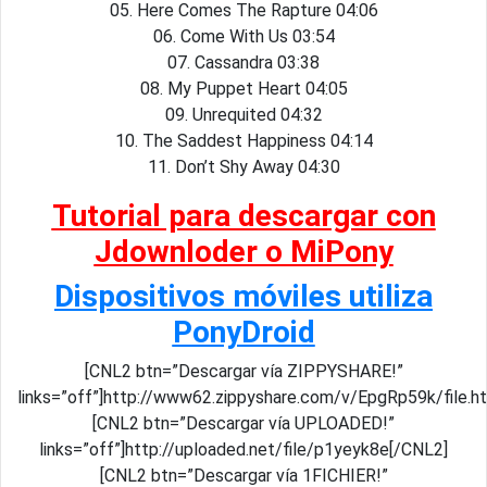
05. Here Comes The Rapture 04:06
06. Come With Us 03:54
07. Cassandra 03:38
08. My Puppet Heart 04:05
09. Unrequited 04:32
10. The Saddest Happiness 04:14
11. Don’t Shy Away 04:30
Tutorial para descargar con
Jdownloder o MiPony
Dispositivos móviles utiliza
PonyDroid
[CNL2 btn=”Descargar vía ZIPPYSHARE!”
links=”off”]http://www62.zippyshare.com/v/EpgRp59k/file.h
[CNL2 btn=”Descargar vía UPLOADED!”
links=”off”]http://uploaded.net/file/p1yeyk8e[/CNL2]
[CNL2 btn=”Descargar vía 1FICHIER!”