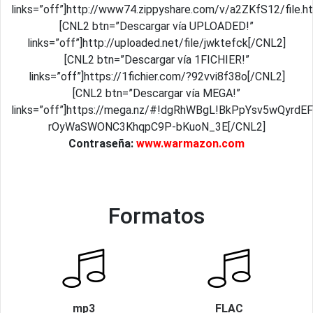
links=”off”]http://www74.zippyshare.com/v/a2ZKfS12/file.h
[CNL2 btn=”Descargar vía UPLOADED!”
links=”off”]http://uploaded.net/file/jwktefck[/CNL2]
[CNL2 btn=”Descargar vía 1FICHIER!”
links=”off”]https://1fichier.com/?92vvi8f38o[/CNL2]
[CNL2 btn=”Descargar vía MEGA!”
links=”off”]https://mega.nz/#!dgRhWBgL!BkPpYsv5wQyrdEF
rOyWaSWONC3KhqpC9P-bKuoN_3E[/CNL2]
Contraseña:
www.warmazon.com
Formatos
mp3
FLAC