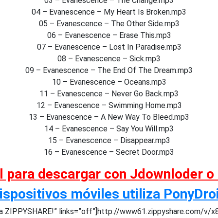
03 – Evanescence – The Change.mp3
04 – Evanescence – My Heart Is Broken.mp3
05 – Evanescence – The Other Side.mp3
06 – Evanescence – Erase This.mp3
07 – Evanescence – Lost In Paradise.mp3
08 – Evanescence – Sick.mp3
09 – Evanescence – The End Of The Dream.mp3
10 – Evanescence – Oceans.mp3
11 – Evanescence – Never Go Back.mp3
12 – Evanescence – Swimming Home.mp3
13 – Evanescence – A New Way To Bleed.mp3
14 – Evanescence – Say You Will.mp3
15 – Evanescence – Disappear.mp3
16 – Evanescence – Secret Door.mp3
al para descargar con Jdownloder o
ispositivos móviles utiliza PonyDro
a ZIPPYSHARE!” links=”off”]http://www61.zippyshare.com/v/x