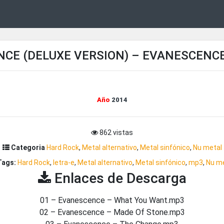
CE (DELUXE VERSION) – EVANESCENCE
Año
2014
862 vistas
Categoria
Hard Rock
,
Metal alternativo
,
Metal sinfónico
,
Nu metal
ags:
Hard Rock
,
letra-e
,
Metal alternativo
,
Metal sinfónico
,
mp3
,
Nu me
Enlaces de Descarga
01 – Evanescence – What You Want.mp3
02 – Evanescence – Made Of Stone.mp3