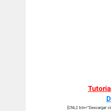
Tutori
D
[CNL2 btn=”Descargar ví