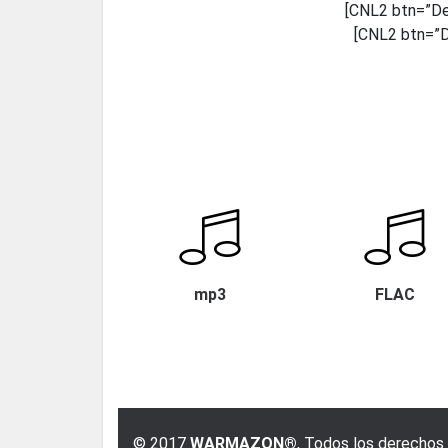
[CNL2 btn=”De
[CNL2 btn=”D
mp3
FLAC
© 2017
WARMAZON®
, Todos los derechos