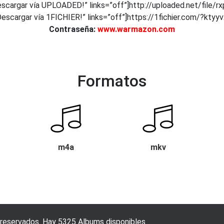
scargar vía UPLOADED!” links=”off”]http://uploaded.net/file/r
escargar vía 1FICHIER!” links=”off”]https://1fichier.com/?ktyy
Contraseña:
www.warmazon.com
Formatos
m4a
mkv
 reservados. Hay 5325 Albums disponibles