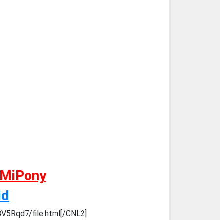
 MiPony
id
8V5Rqd7/file.html[/CNL2]